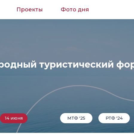
Проекты
Фото дня
одный туристический фор
14 июня
МТФ '25
РТФ '24