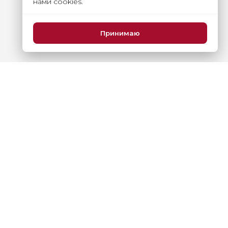
нами cookies.
Принимаю
Тел./факс:
+7 (495) 640 4440
Email:
info@roscongress.org