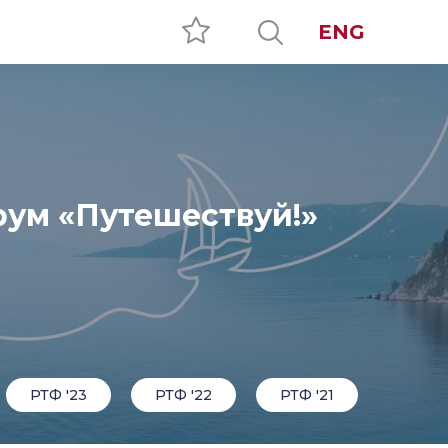
ENG
Все проекты
ум «Путешествуй!»
РТФ '23
РТФ '22
РТФ '21