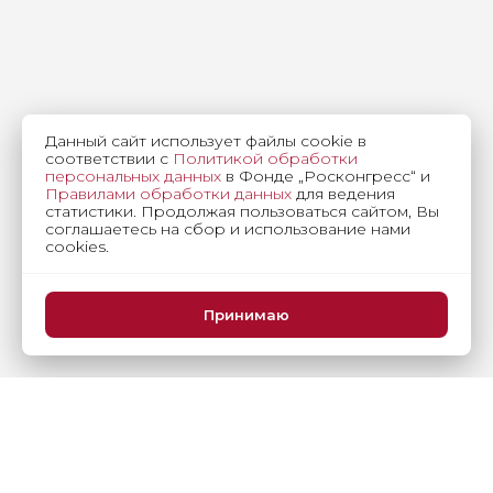
Данный сайт использует файлы cookie в
соответствии с
Политикой обработки
15 апреля 10:30
17
персональных данных
в Фонде „Росконгресс“ и
Правилами обработки данных
для ведения
статистики. Продолжая пользоваться сайтом, Вы
НАЦИОНАЛЬНАЯ СИСТЕМА ДИЗАЙНА –
соглашаетесь на сбор и использование нами
ФУНДАМЕНТ ЦЕННОСТНО - ОРИЕНТИРОВАННОЙ
cookies.
ЭКОНОМИКИ И СУВЕРЕНИТЕТА СТРАНЫ
Принимаю